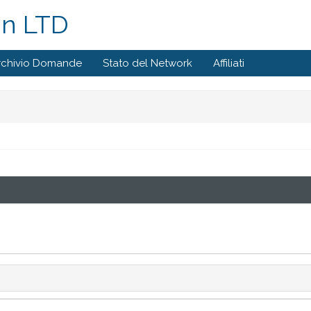
gn LTD
rchivio Domande
Stato del Network
Affiliati