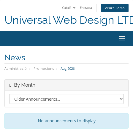
Català
Entrada
Veure Carro
Universal Web Design LT
Togg
navig
News
Administració
Promocions
Aug 2026
By Month
No announcements to display